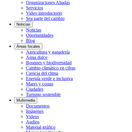
Organizaciones Aliadas
Servicios
Video introductorio
Sea parte del cambio
Noticias
Noticias
Oportunidades
Blog
Áreas focales
Agricultura y ganadería
Agua dulce
Bosques y biodiversidad
Cambio climático en cifras
Ciencia del clima
Energía verde e inclusiva
Mares y costas
Ciudades
Turismo sostenible
Multimedia
Documentos
Imágenes
Videos
Audios
Material gráfico