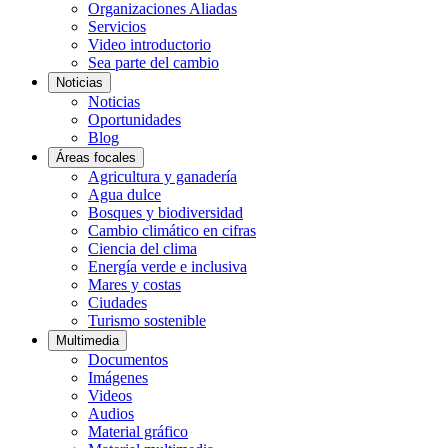
Organizaciones Aliadas
Servicios
Video introductorio
Sea parte del cambio
Noticias
Noticias
Oportunidades
Blog
Áreas focales
Agricultura y ganadería
Agua dulce
Bosques y biodiversidad
Cambio climático en cifras
Ciencia del clima
Energía verde e inclusiva
Mares y costas
Ciudades
Turismo sostenible
Multimedia
Documentos
Imágenes
Videos
Audios
Material gráfico