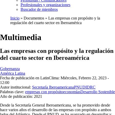
Periodistas / Comunicadores
Profesionales y organizaciones
Buscador de miembros
Inicio
Documentos
Las empresas con propósito y la
regulación del cuarto sector en Iberoamérica
Ruta
de
Multimedia
navegación
Las empresas con propósito y la regulación
del cuarto sector en Iberoamérica
Gobernanza
América Latina
Fecha de publicación en LatinClima:
Miércoles, Febrero 22, 2023 -
12:00
Autor institucional:
Secretaría Iberoamericana
PNUD
IDRC
Palabras clave:
empresas con propósito
economías
Desarrollo Sostenible
Año de publicación:
2021
Desde la Secretaría General Iberoamericana, se ha promovido desde
hace varios años el desarrollo de las empresas con propósito a ambos
lados del Atlántico. Desde el PNUD, se ha avanzado en desarrollar y