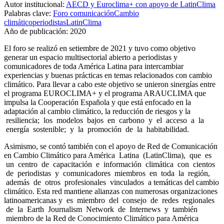
Autor institucional:
AECD y Euroclima+ con apoyo de LatinClima
Palabras clave:
Foro comunicación
Cambio
climático
periodistas
LatinClima
Año de publicación:
2020
El foro se realizó en setiembre de 2021 y tuvo como objetivo
generar un espacio multisectorial abierto a periodistas y
comunicadores de toda América Latina para intercambiar
experiencias y buenas prácticas en temas relacionados con cambio
climático. Para llevar a cabo este objetivo se unieron sinergías entre
el programa EUROCLIMA+ y el programa ARAUCLIMA que
impulsa la Cooperación Española y que está enfocado en la
adaptación al cambio climático, la reducción de riesgos y la
resiliencia; los modelos bajos en carbono y el acceso a la
energía sostenible; y la promoción de la habitabilidad.
Asimismo, se contó también con el apoyo de Red de Comunicación
en Cambio Climático para América Latina (LatinClima), que es
un centro de capacitación e información climática con cientos
de periodistas y comunicadores miembros en toda la región,
además de otros profesionales vinculados a temáticas del cambio
climático. Esta red mantiene alianzas con numerosas organizaciones
latinoamericanas y es miembro del consejo de redes regionales
de la Earth Journalism Network de Internews y también
miembro de la Red de Conocimiento Climático para América