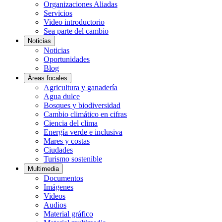
Organizaciones Aliadas
Servicios
Video introductorio
Sea parte del cambio
Noticias
Noticias
Oportunidades
Blog
Áreas focales
Agricultura y ganadería
Agua dulce
Bosques y biodiversidad
Cambio climático en cifras
Ciencia del clima
Energía verde e inclusiva
Mares y costas
Ciudades
Turismo sostenible
Multimedia
Documentos
Imágenes
Videos
Audios
Material gráfico