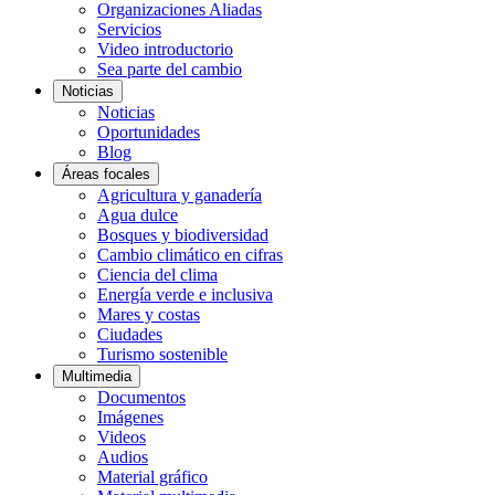
Organizaciones Aliadas
Servicios
Video introductorio
Sea parte del cambio
Noticias
Noticias
Oportunidades
Blog
Áreas focales
Agricultura y ganadería
Agua dulce
Bosques y biodiversidad
Cambio climático en cifras
Ciencia del clima
Energía verde e inclusiva
Mares y costas
Ciudades
Turismo sostenible
Multimedia
Documentos
Imágenes
Videos
Audios
Material gráfico