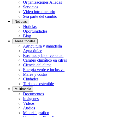
Organizaciones Aliadas
Servicios
Video introductorio
Sea parte del cambio
Noticias
Noticias
Oportunidades
Blog
Áreas focales
Agricultura y ganadería
Agua dulce
Bosques y biodiversidad
Cambio climático en cifras
Ciencia del clima
Energía verde e inclusiva
Mares y costas
Ciudades
Turismo sostenible
Multimedia
Documentos
Imágenes
Videos
Audios
Material gráfico