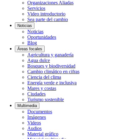
Organizaciones Aliadas
Servicios
Video introductorio
Sea parte del cambio
Noticias
Noticias
Oportunidades
Blog
Áreas focales
Agricultura y ganadería
Agua dulce
Bosques y biodiversidad
Cambio climático en cifras
Ciencia del clima
Energía verde e inclusiva
Mares y costas
Ciudades
Turismo sostenible
Multimedia
Documentos
Imágenes
Videos
Audios
Material gráfico