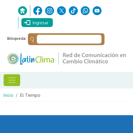
Pasar al contenido principal
Ingresar
Búsqueda:
Ruta de navegación
Inicio
El Tiempo