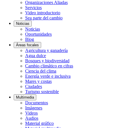
Organizaciones Aliadas
Servicios
Video introductorio
Sea parte del cambio
Noticias
Noticias
Oportunidades
Blog
Áreas focales
Agricultura y ganadería
Agua dulce
Bosques y biodiversidad
Cambio climático en cifras
Ciencia del clima
Energía verde e inclusiva
Mares y costas
Ciudades
Turismo sostenible
Multimedia
Documentos
Imágenes
Videos
Audios
Material gráfico