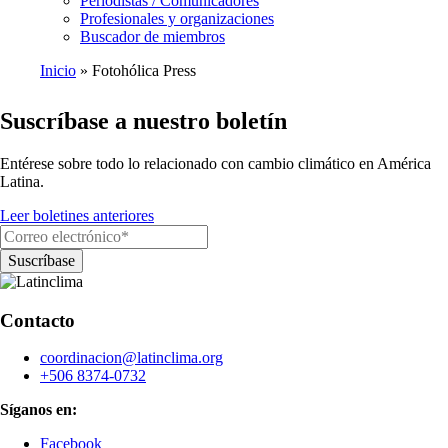
Periodistas / Comunicadores
Profesionales y organizaciones
Buscador de miembros
Inicio
Fotohólica Press
Ruta
Suscríbase a nuestro boletín
de
navegación
Entérese sobre todo lo relacionado con cambio climático en América
Latina.
Leer boletines anteriores
Contacto
coordinacion@latinclima.org
+506 8374-0732
Síganos en:
Facebook