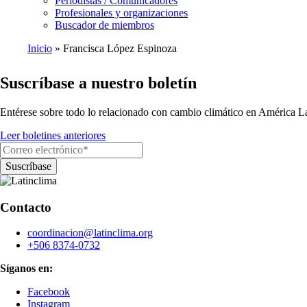
Periodistas / Comunicadores
Profesionales y organizaciones
Buscador de miembros
Inicio
Francisca López Espinoza
Ruta
Suscríbase a nuestro boletín
de
navegación
Entérese sobre todo lo relacionado con cambio climático en América La
Leer boletines anteriores
Contacto
coordinacion@latinclima.org
+506 8374-0732
Síganos en:
Facebook
Instagram