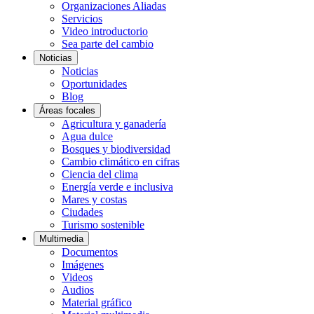
Organizaciones Aliadas
Servicios
Video introductorio
Sea parte del cambio
Noticias
Noticias
Oportunidades
Blog
Áreas focales
Agricultura y ganadería
Agua dulce
Bosques y biodiversidad
Cambio climático en cifras
Ciencia del clima
Energía verde e inclusiva
Mares y costas
Ciudades
Turismo sostenible
Multimedia
Documentos
Imágenes
Videos
Audios
Material gráfico