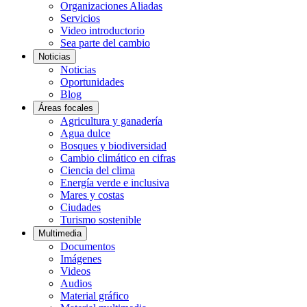
Organizaciones Aliadas
Servicios
Video introductorio
Sea parte del cambio
Noticias
Noticias
Oportunidades
Blog
Áreas focales
Agricultura y ganadería
Agua dulce
Bosques y biodiversidad
Cambio climático en cifras
Ciencia del clima
Energía verde e inclusiva
Mares y costas
Ciudades
Turismo sostenible
Multimedia
Documentos
Imágenes
Videos
Audios
Material gráfico