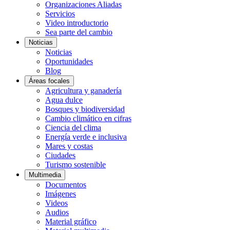
Organizaciones Aliadas
Servicios
Video introductorio
Sea parte del cambio
Noticias
Noticias
Oportunidades
Blog
Áreas focales
Agricultura y ganadería
Agua dulce
Bosques y biodiversidad
Cambio climático en cifras
Ciencia del clima
Energía verde e inclusiva
Mares y costas
Ciudades
Turismo sostenible
Multimedia
Documentos
Imágenes
Videos
Audios
Material gráfico