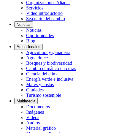
Organizaciones Aliadas
Servicios
Video introductorio
Sea parte del cambio
Noticias
Noticias
Oportunidades
Blog
Áreas focales
Agricultura y ganadería
Agua dulce
Bosques y biodiversidad
Cambio climático en cifras
Ciencia del clima
Energía verde e inclusiva
Mares y costas
Ciudades
Turismo sostenible
Multimedia
Documentos
Imágenes
Videos
Audios
Material gráfico