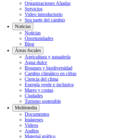
Organizaciones Aliadas
Servicios
Video introductorio
Sea parte del cambio
Noticias
Noticias
Oportunidades
Blog
Áreas focales
Agricultura y ganadería
Agua dulce
Bosques y biodiversidad
Cambio climático en cifras
Ciencia del clima
Energía verde e inclusiva
Mares y costas
Ciudades
Turismo sostenible
Multimedia
Documentos
Imágenes
Videos
Audios
Material gráfico