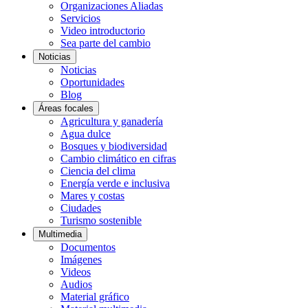
Organizaciones Aliadas
Servicios
Video introductorio
Sea parte del cambio
Noticias
Noticias
Oportunidades
Blog
Áreas focales
Agricultura y ganadería
Agua dulce
Bosques y biodiversidad
Cambio climático en cifras
Ciencia del clima
Energía verde e inclusiva
Mares y costas
Ciudades
Turismo sostenible
Multimedia
Documentos
Imágenes
Videos
Audios
Material gráfico