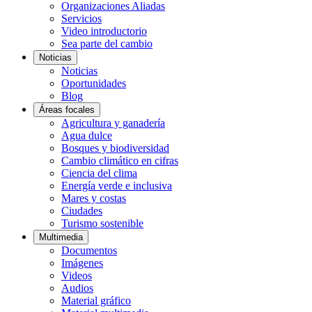
Organizaciones Aliadas
Servicios
Video introductorio
Sea parte del cambio
Noticias
Noticias
Oportunidades
Blog
Áreas focales
Agricultura y ganadería
Agua dulce
Bosques y biodiversidad
Cambio climático en cifras
Ciencia del clima
Energía verde e inclusiva
Mares y costas
Ciudades
Turismo sostenible
Multimedia
Documentos
Imágenes
Videos
Audios
Material gráfico