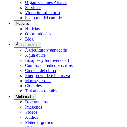
Organizaciones Aliadas
Servicios
Video introductorio
Sea parte del cambio
Noticias
Noticias
Oportunidades
Blog
Áreas focales
Agricultura y ganadería
Agua dulce
Bosques y biodiversidad
Cambio climático en cifras
Ciencia del clima
Energía verde e inclusiva
Mares y costas
Ciudades
Turismo sostenible
Multimedia
Documentos
Imágenes
Videos
Audios
Material gráfico