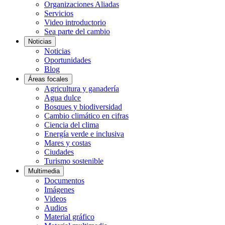
Organizaciones Aliadas
Servicios
Video introductorio
Sea parte del cambio
Noticias
Noticias
Oportunidades
Blog
Áreas focales
Agricultura y ganadería
Agua dulce
Bosques y biodiversidad
Cambio climático en cifras
Ciencia del clima
Energía verde e inclusiva
Mares y costas
Ciudades
Turismo sostenible
Multimedia
Documentos
Imágenes
Videos
Audios
Material gráfico