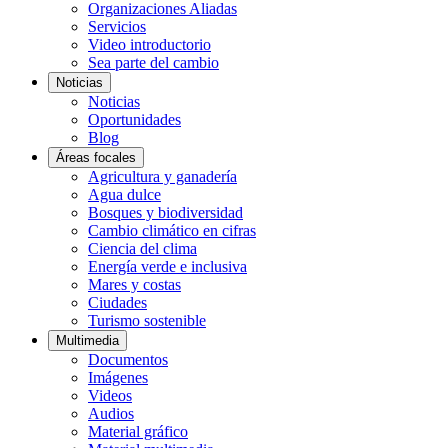
Organizaciones Aliadas
Servicios
Video introductorio
Sea parte del cambio
Noticias
Noticias
Oportunidades
Blog
Áreas focales
Agricultura y ganadería
Agua dulce
Bosques y biodiversidad
Cambio climático en cifras
Ciencia del clima
Energía verde e inclusiva
Mares y costas
Ciudades
Turismo sostenible
Multimedia
Documentos
Imágenes
Videos
Audios
Material gráfico