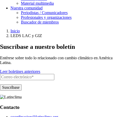
Material multimedia
Nuestra comunidad
Periodistas / Comunicadores
Profesionales y organizaciones
Buscador de miembros
Inicio
LEDS LAC y GIZ
Ruta
de
Suscríbase a nuestro boletín
navegación
Entérese sobre todo lo relacionado con cambio climático en América
Latina.
Leer boletines anteriores
Contacto
coordinacion@latinclima.org