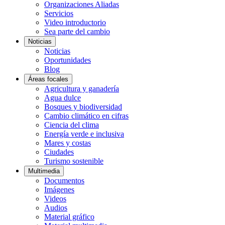
Organizaciones Aliadas
Servicios
Video introductorio
Sea parte del cambio
Noticias
Noticias
Oportunidades
Blog
Áreas focales
Agricultura y ganadería
Agua dulce
Bosques y biodiversidad
Cambio climático en cifras
Ciencia del clima
Energía verde e inclusiva
Mares y costas
Ciudades
Turismo sostenible
Multimedia
Documentos
Imágenes
Videos
Audios
Material gráfico