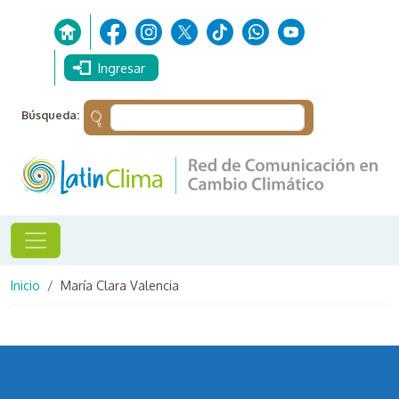
Pasar al contenido principal
Ingresar
Búsqueda:
Ruta de navegación
Inicio
María Clara Valencia