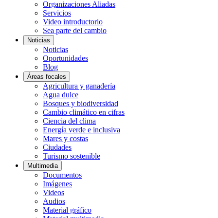
Organizaciones Aliadas
Servicios
Video introductorio
Sea parte del cambio
Noticias
Noticias
Oportunidades
Blog
Áreas focales
Agricultura y ganadería
Agua dulce
Bosques y biodiversidad
Cambio climático en cifras
Ciencia del clima
Energía verde e inclusiva
Mares y costas
Ciudades
Turismo sostenible
Multimedia
Documentos
Imágenes
Videos
Audios
Material gráfico