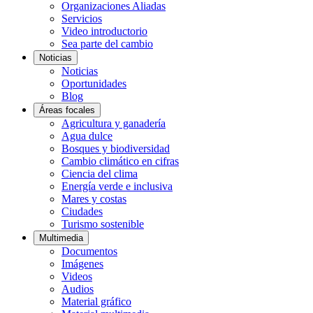
Organizaciones Aliadas
Servicios
Video introductorio
Sea parte del cambio
Noticias
Noticias
Oportunidades
Blog
Áreas focales
Agricultura y ganadería
Agua dulce
Bosques y biodiversidad
Cambio climático en cifras
Ciencia del clima
Energía verde e inclusiva
Mares y costas
Ciudades
Turismo sostenible
Multimedia
Documentos
Imágenes
Videos
Audios
Material gráfico