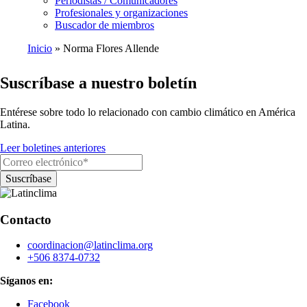
Periodistas / Comunicadores
Profesionales y organizaciones
Buscador de miembros
Inicio
Norma Flores Allende
Ruta
Suscríbase a nuestro boletín
de
navegación
Entérese sobre todo lo relacionado con cambio climático en América
Latina.
Leer boletines anteriores
Contacto
coordinacion@latinclima.org
+506 8374-0732
Síganos en:
Facebook