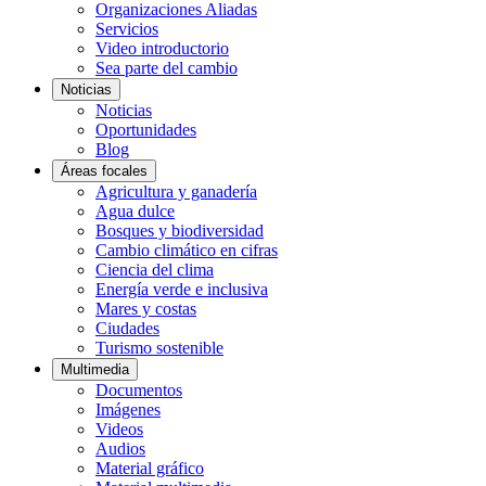
Organizaciones Aliadas
Servicios
Video introductorio
Sea parte del cambio
Noticias
Noticias
Oportunidades
Blog
Áreas focales
Agricultura y ganadería
Agua dulce
Bosques y biodiversidad
Cambio climático en cifras
Ciencia del clima
Energía verde e inclusiva
Mares y costas
Ciudades
Turismo sostenible
Multimedia
Documentos
Imágenes
Videos
Audios
Material gráfico