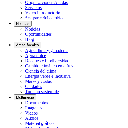
Organizaciones Aliadas
Servicios
Video introductorio
Sea parte del cambio
Noticias
Noticias
Oportunidades
Blog
Áreas focales
Agricultura y ganadería
Agua dulce
Bosques y biodiversidad
Cambio climático en cifras
Ciencia del clima
Energía verde e inclusiva
Mares y costas
Ciudades
Turismo sostenible
Multimedia
Documentos
Imágenes
Videos
Audios
Material gráfico