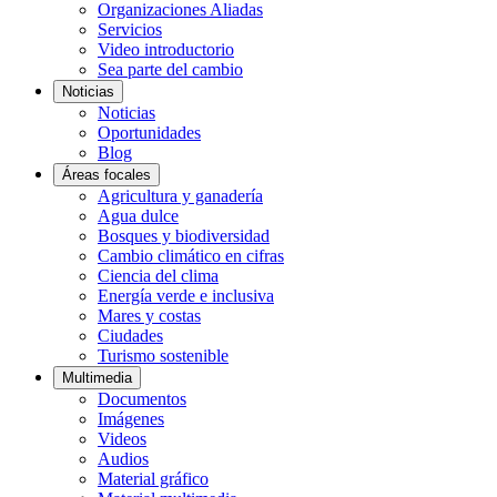
Organizaciones Aliadas
Servicios
Video introductorio
Sea parte del cambio
Noticias
Noticias
Oportunidades
Blog
Áreas focales
Agricultura y ganadería
Agua dulce
Bosques y biodiversidad
Cambio climático en cifras
Ciencia del clima
Energía verde e inclusiva
Mares y costas
Ciudades
Turismo sostenible
Multimedia
Documentos
Imágenes
Videos
Audios
Material gráfico