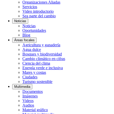
Organizaciones Aliadas
Servicios
Video introductorio
Sea parte del cambio
Noticias
Noticias
Oportunidades
Blog
Áreas focales
Agricultura y ganadería
Agua dulce
Bosques y biodiversidad
Cambio climático en cifras
Ciencia del clima
Energía verde e inclusiva
Mares y costas
Ciudades
Turismo sostenible
Multimedia
Documentos
Imágenes
Videos
Audios
Material gráfico