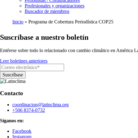
Periodistas / Comunicadores
Profesionales y organizaciones
Buscador de miembros
Inicio
Programa de Cobertura Periodística COP25
Ruta
Suscríbase a nuestro boletín
de
navegación
Entérese sobre todo lo relacionado con cambio climático en América La
Leer boletines anteriores
Contacto
coordinacion@latinclima.org
+506 8374-0732
Síganos en:
Facebook
Instagram