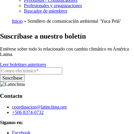
Periodistas / Comunicadores
Profesionales y organizaciones
Buscador de miembros
Inicio
Semillero de comunicación ambiental ‘Yuca Pelá’
Ruta
Suscríbase a nuestro boletín
de
navegación
Entérese sobre todo lo relacionado con cambio climático en América
Latina.
Leer boletines anteriores
Contacto
coordinacion@latinclima.org
+506 8374-0732
Síganos en:
Facebook