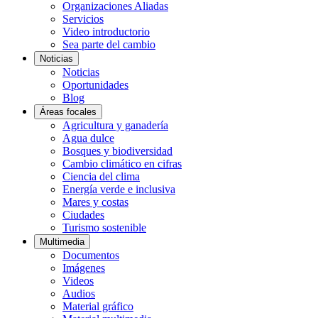
Organizaciones Aliadas
Servicios
Video introductorio
Sea parte del cambio
Noticias
Noticias
Oportunidades
Blog
Áreas focales
Agricultura y ganadería
Agua dulce
Bosques y biodiversidad
Cambio climático en cifras
Ciencia del clima
Energía verde e inclusiva
Mares y costas
Ciudades
Turismo sostenible
Multimedia
Documentos
Imágenes
Videos
Audios
Material gráfico