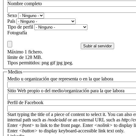
Nombre completo
Sexo
País
Tipo de perfil
Fotografía
Máximo 1 fichero.
límite de 128 MB.
Tipos permitidos: png gif jpg jpeg.
Medios
Medio u organización que representa o en la que labora
Sitio Web propio o del medio/organización para la que labora
Perfil de Facebook
Start typing the title of a piece of content to select it. You can also 
internal path such as
/node/add
or an external URL such as
http://
Enter
<front>
to link to the front page. Enter
<nolink>
to display l
Enter
<button>
to display keyboard-accessible link text only.