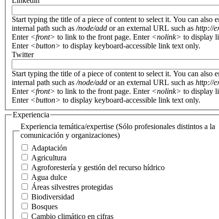
Linkedin
Start typing the title of a piece of content to select it. You can also 
internal path such as
/node/add
or an external URL such as
http://
Enter
<front>
to link to the front page. Enter
<nolink>
to display l
Enter
<button>
to display keyboard-accessible link text only.
Twitter
Start typing the title of a piece of content to select it. You can also 
internal path such as
/node/add
or an external URL such as
http://
Enter
<front>
to link to the front page. Enter
<nolink>
to display l
Enter
<button>
to display keyboard-accessible link text only.
Experiencia
Experiencia temática/expertise (Sólo profesionales distintos a la
comunicación y organizaciones)
Adaptación
Agricultura
Agroforestería y gestión del recurso hídrico
Agua dulce
Áreas silvestres protegidas
Biodiversidad
Bosques
Cambio climático en cifras