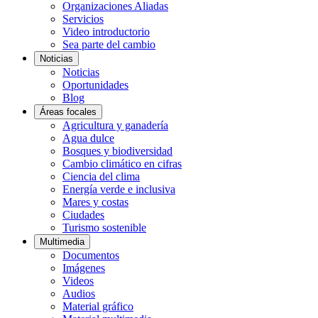
Organizaciones Aliadas
Servicios
Video introductorio
Sea parte del cambio
Noticias
Noticias
Oportunidades
Blog
Áreas focales
Agricultura y ganadería
Agua dulce
Bosques y biodiversidad
Cambio climático en cifras
Ciencia del clima
Energía verde e inclusiva
Mares y costas
Ciudades
Turismo sostenible
Multimedia
Documentos
Imágenes
Videos
Audios
Material gráfico