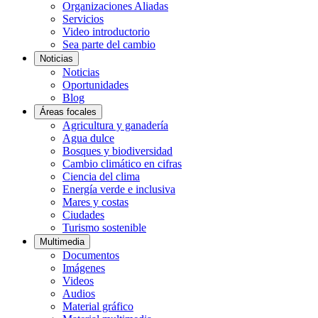
Organizaciones Aliadas
Servicios
Video introductorio
Sea parte del cambio
Noticias
Noticias
Oportunidades
Blog
Áreas focales
Agricultura y ganadería
Agua dulce
Bosques y biodiversidad
Cambio climático en cifras
Ciencia del clima
Energía verde e inclusiva
Mares y costas
Ciudades
Turismo sostenible
Multimedia
Documentos
Imágenes
Videos
Audios
Material gráfico