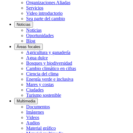
Organizaciones Aliadas
Servicios
Video introductorio
Sea parte del cambio
Noticias
Noticias
Oportunidades
Blog
Áreas focales
Agricultura y ganadería
Agua dulce
Bosques y biodiversidad
Cambio climático en cifras
Ciencia del clima
Energía verde e inclusiva
Mares y costas
Ciudades
Turismo sostenible
Multimedia
Documentos
Imágenes
Videos
Audios
Material gráfico