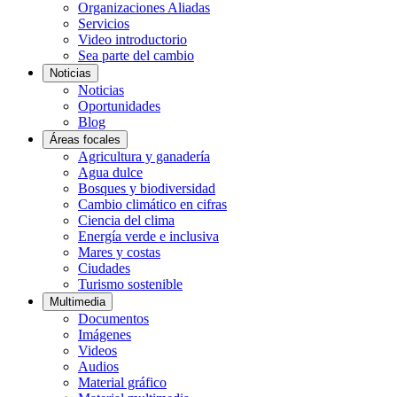
Organizaciones Aliadas
Servicios
Video introductorio
Sea parte del cambio
Noticias
Noticias
Oportunidades
Blog
Áreas focales
Agricultura y ganadería
Agua dulce
Bosques y biodiversidad
Cambio climático en cifras
Ciencia del clima
Energía verde e inclusiva
Mares y costas
Ciudades
Turismo sostenible
Multimedia
Documentos
Imágenes
Videos
Audios
Material gráfico