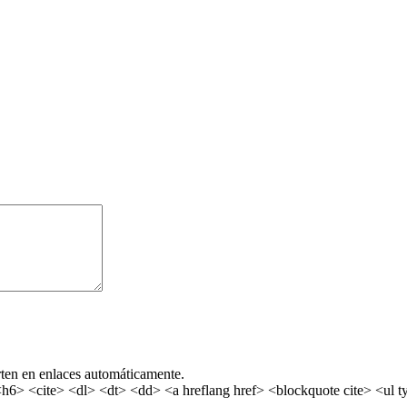
rten en enlaces automáticamente.
> <cite> <dl> <dt> <dd> <a hreflang href> <blockquote cite> <ul ty