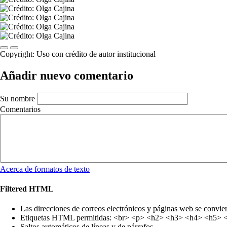
Previous
Next
Copyright:
Uso con crédito de autor institucional
Añadir nuevo comentario
Su nombre
Comentarios
Acerca de formatos de texto
Filtered HTML
Las direcciones de correos electrónicos y páginas web se convie
Etiquetas HTML permitidas: <br> <p> <h2> <h3> <h4> <h5> <h6
Saltos automáticos de líneas y de párrafos.