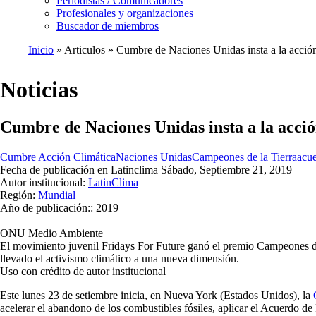
Periodistas / Comunicadores
Profesionales y organizaciones
Buscador de miembros
Inicio
Articulos
Cumbre de Naciones Unidas insta a la acción
Ruta
de
Noticias
navegación
Cumbre de Naciones Unidas insta a la acció
Cumbre Acción Climática
Naciones Unidas
Campeones de la Tierra
acue
Fecha de publicación en Latinclima
Sábado, Septiembre 21, 2019
Autor institucional:
LatinClima
Región:
Mundial
Año de publicación::
2019
ONU Medio Ambiente
El movimiento juvenil Fridays For Future ganó el premio Campeones de
llevado el activismo climático a una nueva dimensión.
Uso con crédito de autor institucional
Este lunes 23 de setiembre inicia, en Nueva York (Estados Unidos), la
acelerar el abandono de los combustibles fósiles, aplicar el Acuerdo de 