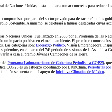
al de Naciones Unidas, insta a tomar a tomar concretas para reducir la
ompromisos por parte del sector privado para destacar cómo los gobier
rollo Sostenible. Asimismo, se celebrará a figuras destacadas cuyas ac
de las Naciones Unidas. Fue lanzado en 2005 por el Programa de las
o un impacto positivo en el medio ambiente. El premio reconoce a los p
os. Las categorías son:
Liderazgo Político
, Visión Emprendedora, Inspir
 septiembre, en el marco del 74º período de sesiones de la Asamblea G
levarán a casa el premio Jóvenes Campeones de la Tierra.
w del
Programa Latinoamericano de Cobertura Periodística COP25
, que
stica COP25 es un esfuerzo coordinado por LatinClima,
Periodistas por
mbién se cuenta con el apoyo de
Iniciativa Climática de México
.