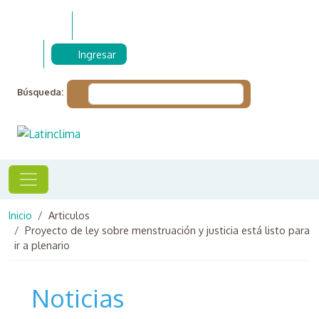
Pasar al contenido principal
Ingresar
Búsqueda:
Ruta de navegación
Inicio
Articulos
Proyecto de ley sobre menstruación y justicia está listo para
ir a plenario
Noticias