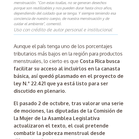
menstruación. “Con estas toallas, no se generan desechos
porque son reutilizables y nos pueden durar hasta cinco años,
dependiendo del cuidado que se tenga. Y siempre teniendo esa
conciencia de nuestro cuerpo, de nuestra menstruación y de
cuidar el ambiente”, comentó.
Uso con crédito de autor personal e institucional
Aunque el país tenga uno de los porcentajes
tributarios más bajos en la región para productos
menstruales, lo cierto es que
Costa Rica busca
facilitar su acceso al incluirlos en la canasta
básica, así quedó plasmado en el proyecto de
ley N.° 22.421 que ya está listo para ser
discutido en plenario.
El pasado 2 de octubre, tras valorar una serie
de mociones, las diputadas de la Comisión de
la Mujer de la Asamblea Legislativa
actualizaron el texto, el cual pretende
combatir la pobreza menstrual desde