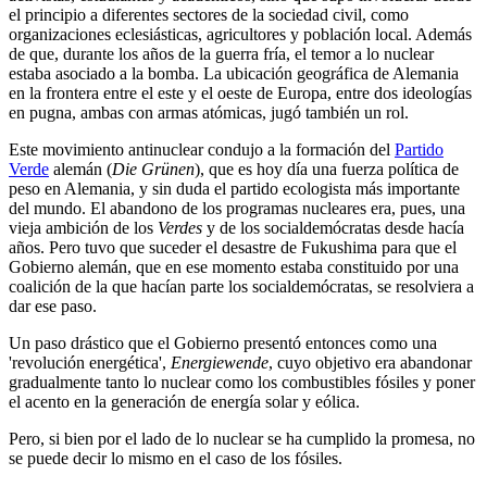
el principio a diferentes sectores de la sociedad civil, como
organizaciones eclesiásticas, agricultores y población local. Además
de que, durante los años de la guerra fría, el temor a lo nuclear
estaba asociado a la bomba. La ubicación geográfica de Alemania
en la frontera entre el este y el oeste de Europa, entre dos ideologías
en pugna, ambas con armas atómicas, jugó también un rol.
Este movimiento antinuclear condujo a la formación del
Partido
Verde
alemán (
Die Grünen
), que es hoy día una fuerza política de
peso en Alemania, y sin duda el partido ecologista más importante
del mundo. El abandono de los programas nucleares era, pues, una
vieja ambición de los
Verdes
y de los socialdemócratas desde hacía
años. Pero tuvo que suceder el desastre de Fukushima para que el
Gobierno alemán, que en ese momento estaba constituido por una
coalición de la que hacían parte los socialdemócratas, se resolviera a
dar ese paso.
Un paso drástico que el Gobierno presentó entonces como una
'revolución energética',
Energiewende
, cuyo objetivo era abandonar
gradualmente tanto lo nuclear como los combustibles fósiles y poner
el acento en la generación de energía solar y eólica.
Pero, si bien por el lado de lo nuclear se ha cumplido la promesa, no
se puede decir lo mismo en el caso de los fósiles.