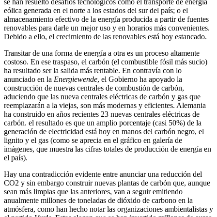
se han resuelto desafíos tecnológicos como el transporte de energía
eólica generada en el norte a los estados del sur del país; o el
almacenamiento efectivo de la energía producida a partir de fuentes
renovables para darle un mejor uso y en horarios más convenientes.
Debido a ello, el crecimiento de las renovables está hoy estancado.
Transitar de una forma de energía a otra es un proceso altamente
costoso. En ese traspaso, el carbón (el combustible fósil más sucio)
ha resultado ser la salida más rentable. En contravía con lo
anunciado en la
Energiewende
, el Gobierno ha apoyado la
construcción de nuevas centrales de combustión de carbón,
aduciendo que las nueva centrales eléctricas de carbón y gas que
reemplazarán a la viejas, son más modernas y eficientes. Alemania
ha construido en años recientes 23 nuevas centrales eléctricas de
carbón. el resultado es que un amplio porcentaje (casi 50%) de la
generación de electricidad está hoy en manos del carbón negro, el
lignito y el gas (como se aprecia en el gráfico en galería de
imágenes, que muestra las cifras totales de producción de energía en
el país).
Hay una contradicción evidente entre anunciar una reducción del
CO2 y sin embargo construir nuevas plantas de carbón que, aunque
sean más limpias que las anteriores, van a seguir emitiendo
anualmente millones de toneladas de dióxido de carbono en la
atmósfera, como han hecho notar las organizaciones ambientalistas y