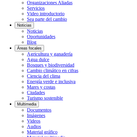
Organizaciones Aliadas
Servicios
Video introductorio
Sea parte del cambio
Noticias
Noticias
Oportunidades
Blog
Áreas focales
Agricultura y ganadería
Agua dulce
Bosques y biodiversidad
Cambio climático en cifras
Ciencia del clima
Energía verde e inclusiva
Mares y costas
Ciudades
Turismo sostenible
Multimedia
Documentos
Imágenes
Videos
Audios
Material gráfico