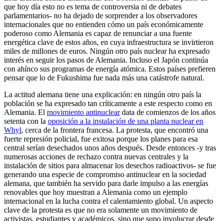
que hoy día esto no es tema de controversia ni de debates
parlamentarios- no ha dejado de sorprender a los observadores
internacionales que no entienden cómo un país económicamente
poderoso como Alemania es capaz de renunciar a una fuente
energética clave de estos años, en cuya infraestructura se invirtieron
miles de millones de euros. Ningún otro país nuclear ha expresado
interés en seguir los pasos de Alemania. Incluso el Japón continúa
con ahínco sus programas de energía atómica. Estos países prefieren
pensar que lo de Fukushima fue nada más una catástrofe natural.
La actitud alemana tiene una explicación: en ningún otro país la
población se ha expresado tan críticamente a este respecto como en
Alemania. El
movimiento antinuclear
data de comienzos de los años
setenta con la
oposición a la instalación de una planta nuclear en
Whyl
, cerca de la frontera francesa. La protesta, que encontró una
fuerte represión policial, fue exitosa porque los planes para esa
central serían desechados unos años después. Desde entonces -y tras
numerosas acciones de rechazo contra nuevas centrales y la
instalación de sitios para almacenar los desechos radioactivos- se fue
generando una especie de compromiso antinuclear en la sociedad
alemana, que también ha servido para darle impulso a las energías
renovables que hoy muestran a Alemania como un ejemplo
internacional en la lucha contra el calentamiento global. Un aspecto
clave de la protesta es que no era solamente un movimiento de
activistas, estudiantes y académicos, sino que supo involucrar desde