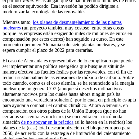
el partido
Verde
. Estas alegan que se han invertido millones de euros
en el sector equivocado. Esa inversión ha podido dirigirse a
modernizar la tecnología de las renovables.
Mientras tanto,
los planes de desmantelamiento de las plantas
nucleares
(un proyecto también muy costoso, entre otras cosas
porque las empresas están exigiendo miles de millones de euros en
compensación por estos cierres) han seguido su curso. En este
momento operan en Alemania solo siete plantas nucleares, y se
espera cumplir el plazo de 2022 para cerrarlas.
El caso de Alemania es representativo de lo complicado que puede
ser implementar una política energética que busque sustituir de
manera efectiva las fuentes fósiles por las renovables, con el fin de
reducir sustancialmente las emisiones de dióxido de carbono. Sobre
todo cuando, como es el caso alemán, se ha renunciado a la energía
nuclear que no genera CO2 (aunque sí desechos radioactivos
altamente nocivos para los cuales hasta ahora ningún país ha
encontrado una verdadera solución), por lo cual, en principio es apta
para ayudar a combatir el cambio climático. Ahora Alemania, en
comparación con otros países de la Unión Europea (que no han
cerrados sus centrales nucleares) se encuentra en la incómoda
situación
de no apoyar en la práctica
(sí lo hacen en la retórica) los
planes de la (casi) total descarbonización del bloque europeo para
2050, de acuerdo con la estrategia de limitación del calentamiento
global según los acuerdos de París.