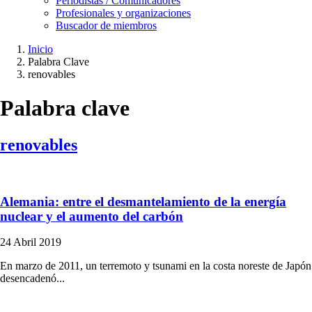
Periodistas / Comunicadores
Profesionales y organizaciones
Buscador de miembros
Inicio
Palabra Clave
Ruta
renovables
de
navegación
Palabra clave
renovables
Alemania: entre el desmantelamiento de la energía
nuclear y el aumento del carbón
24 Abril 2019
En marzo de 2011, un terremoto y tsunami en la costa noreste de Japón
desencadenó...