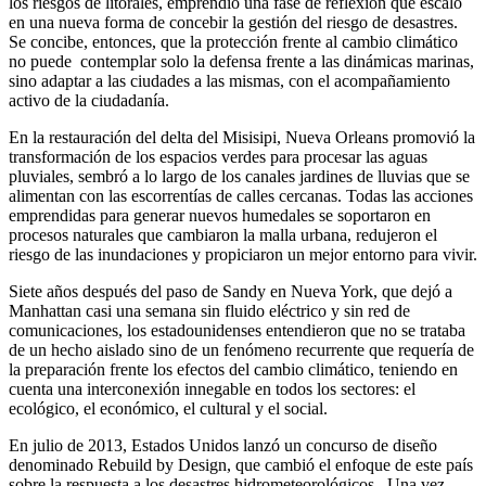
los riesgos de litorales, emprendió una fase de reflexión que escaló
en una nueva forma de concebir la gestión del riesgo de desastres.
Se concibe, entonces, que la protección frente al cambio climático
no puede contemplar solo la defensa frente a las dinámicas marinas,
sino adaptar a las ciudades a las mismas, con el acompañamiento
activo de la ciudadanía.
En la restauración del delta del Misisipi, Nueva Orleans promovió la
transformación de los espacios verdes para procesar las aguas
pluviales, sembró a lo largo de los canales jardines de lluvias que se
alimentan con las escorrentías de calles cercanas. Todas las acciones
emprendidas para generar nuevos humedales se soportaron en
procesos naturales que cambiaron la malla urbana, redujeron el
riesgo de las inundaciones y propiciaron un mejor entorno para vivir.
Siete años después del paso de Sandy en Nueva York, que dejó a
Manhattan casi una semana sin fluido eléctrico y sin red de
comunicaciones, los estadounidenses entendieron que no se trataba
de un hecho aislado sino de un fenómeno recurrente que requería de
la preparación frente los efectos del cambio climático, teniendo en
cuenta una interconexión innegable en todos los sectores: el
ecológico, el económico, el cultural y el social.
En julio de 2013, Estados Unidos lanzó un concurso de diseño
denominado Rebuild by Design, que cambió el enfoque de este país
sobre la respuesta a los desastres hidrometeorológicos . Una vez