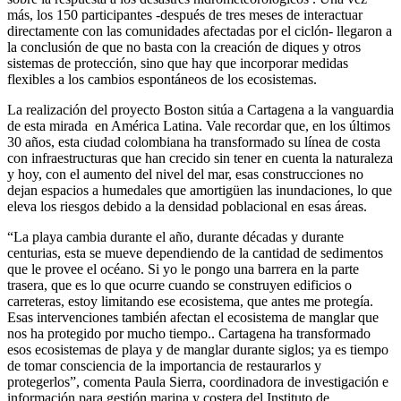
más, los 150 participantes -después de tres meses de interactuar
directamente con las comunidades afectadas por el ciclón- llegaron a
la conclusión de que no basta con la creación de diques y otros
sistemas de protección, sino que hay que incorporar medidas
flexibles a los cambios espontáneos de los ecosistemas.
La realización del proyecto Boston sitúa a Cartagena a la vanguardia
de esta mirada en América Latina. Vale recordar que, en los últimos
30 años, esta ciudad colombiana ha transformado su línea de costa
con infraestructuras que han crecido sin tener en cuenta la naturaleza
y hoy, con el aumento del nivel del mar, esas construcciones no
dejan espacios a humedales que amortigüen las inundaciones, lo que
eleva los riesgos debido a la densidad poblacional en esas áreas.
“La playa cambia durante el año, durante décadas y durante
centurias, esta se mueve dependiendo de la cantidad de sedimentos
que le provee el océano. Si yo le pongo una barrera en la parte
trasera, que es lo que ocurre cuando se construyen edificios o
carreteras, estoy limitando ese ecosistema, que antes me protegía.
Esas intervenciones también afectan el ecosistema de manglar que
nos ha protegido por mucho tiempo.. Cartagena ha transformado
esos ecosistemas de playa y de manglar durante siglos; ya es tiempo
de tomar consciencia de la importancia de restaurarlos y
protegerlos”, comenta Paula Sierra, coordinadora de investigación e
información para gestión marina y costera del Instituto de