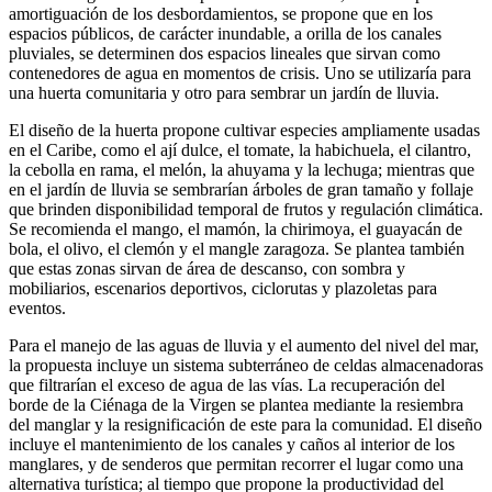
amortiguación de los desbordamientos, se propone que en los
espacios públicos, de carácter inundable, a orilla de los canales
pluviales, se determinen dos espacios lineales que sirvan como
contenedores de agua en momentos de crisis. Uno se utilizaría para
una huerta comunitaria y otro para sembrar un jardín de lluvia.
El diseño de la huerta propone cultivar especies ampliamente usadas
en el Caribe, como el ají dulce, el tomate, la habichuela, el cilantro,
la cebolla en rama, el melón, la ahuyama y la lechuga; mientras que
en el jardín de lluvia se sembrarían árboles de gran tamaño y follaje
que brinden disponibilidad temporal de frutos y regulación climática.
Se recomienda el mango, el mamón, la chirimoya, el guayacán de
bola, el olivo, el clemón y el mangle zaragoza. Se plantea también
que estas zonas sirvan de área de descanso, con sombra y
mobiliarios, escenarios deportivos, ciclorutas y plazoletas para
eventos.
Para el manejo de las aguas de lluvia y el aumento del nivel del mar,
la propuesta incluye un sistema subterráneo de celdas almacenadoras
que filtrarían el exceso de agua de las vías. La recuperación del
borde de la Ciénaga de la Virgen se plantea mediante la resiembra
del manglar y la resignificación de este para la comunidad. El diseño
incluye el mantenimiento de los canales y caños al interior de los
manglares, y de senderos que permitan recorrer el lugar como una
alternativa turística; al tiempo que propone la productividad del