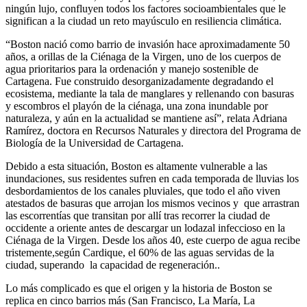
ningún lujo, confluyen todos los factores socioambientales que le
significan a la ciudad un reto mayúsculo en resiliencia climática.
“Boston nació como barrio de invasión hace aproximadamente 50
años, a orillas de la Ciénaga de la Virgen, uno de los cuerpos de
agua prioritarios para la ordenación y manejo sostenible de
Cartagena. Fue construido desorganizadamente degradando el
ecosistema, mediante la tala de manglares y rellenando con basuras
y escombros el playón de la ciénaga, una zona inundable por
naturaleza, y aún en la actualidad se mantiene así”, relata Adriana
Ramírez, doctora en Recursos Naturales y directora del Programa de
Biología de la Universidad de Cartagena.
Debido a esta situación, Boston es altamente vulnerable a las
inundaciones, sus residentes sufren en cada temporada de lluvias los
desbordamientos de los canales pluviales, que todo el año viven
atestados de basuras que arrojan los mismos vecinos y que arrastran
las escorrentías que transitan por allí tras recorrer la ciudad de
occidente a oriente antes de descargar un lodazal infeccioso en la
Ciénaga de la Virgen. Desde los años 40, este cuerpo de agua recibe
tristemente,según Cardique, el 60% de las aguas servidas de la
ciudad, superando la capacidad de regeneración..
Lo más complicado es que el origen y la historia de Boston se
replica en cinco barrios más (San Francisco, La María, La