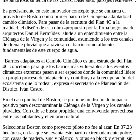
metamorfosis sintética de las costas. Diseñando paisajes resilientes”.
Es precisamente en este innovador concepto que se enmarca el
proyecto de Boston como primer barrio de Cartagena adaptado al
cambio climático. Para pasar de la escritura del Plan 4C a la
realidad, el diseño de esta obra -propuesto por la firma bogotana de
arquitectos Daniel Bermúdez- alude a un entendimiento entre la
Ciénaga de la Virgen y la comunidad, asumiendo a los tres canales
de drenaje pluvial que atraviesan el barrio como afluentes
fundamentales de este cuerpo de agua.
“Barrios adaptados al Cambio Climático es una estrategia del Plan
4C concebida para que los barrios más vulnerables a los eventos
climáticos extremos pasen a ser espacios donde la comunidad lidere
su propio proceso de adaptación y contribuya a la recuperación del
ecosistema que lo rodea”, expresa el secretario de Planeación del
Distrito, Iván Castro.
En el caso puntual de Boston, se propone un diseño de impacto
positivo para descontaminar la Ciénaga de la Virgen y los canales
pluviales. Con ello se busca propiciar una convivencia provechosa
entre los habitantes y el entorno natural.
Seleccionar Boston como proyecto piloto no fue al azar. En 37,23
hectáreas, en las que se levanta este barrio extremadamente pobre,
con casas de madera, zinc y plástico, y otras en block y eternit, sin