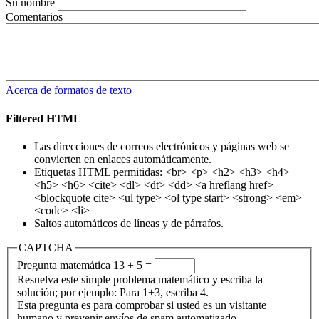
Su nombre
Comentarios
Acerca de formatos de texto
Filtered HTML
Las direcciones de correos electrónicos y páginas web se
convierten en enlaces automáticamente.
Etiquetas HTML permitidas: <br> <p> <h2> <h3> <h4>
<h5> <h6> <cite> <dl> <dt> <dd> <a hreflang href>
<blockquote cite> <ul type> <ol type start> <strong> <em>
<code> <li>
Saltos automáticos de líneas y de párrafos.
CAPTCHA
Pregunta matemática
13 + 5 =
Resuelva este simple problema matemático y escriba la
solución; por ejemplo: Para 1+3, escriba 4.
Esta pregunta es para comprobar si usted es un visitante
humano y prevenir envíos de spam automatizado.