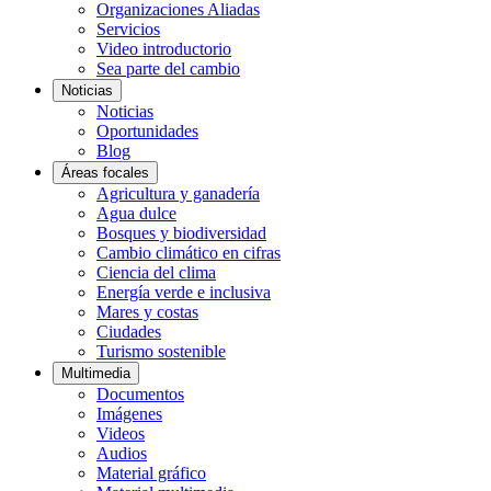
Organizaciones Aliadas
Servicios
Video introductorio
Sea parte del cambio
Noticias
Noticias
Oportunidades
Blog
Áreas focales
Agricultura y ganadería
Agua dulce
Bosques y biodiversidad
Cambio climático en cifras
Ciencia del clima
Energía verde e inclusiva
Mares y costas
Ciudades
Turismo sostenible
Multimedia
Documentos
Imágenes
Videos
Audios
Material gráfico