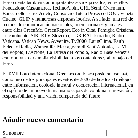
Foro cuenta también con importantes socios privados, entre ellos
Fondazione Cassamarca, TechnoAlpin, QRL Semi, Cylentium,
Banca delle Terre Venete, Consorzio Tutela Prosecco DOC, Veneta
Cucine, GLIP, y numerosas empresas locales. A su lado, una red de
medios de comunicación nacionales, internacionales y locales —
entre ellos GreenMe, GreenReport, Eco in Città, Famiglia Cristiana,
Teleambiente, SIR, RTV Slovenia, TGR RAI, Isoradio, Radio
Vaticana, Vatican News, Avvenire, Tv2000, LatinClima, Earth
Eclectic Radio, Womenlife, Messaggero di Sant’Antonio, La Vita
del Popolo, L’Azione, La Difesa del Popolo, Radio Base Venezia—
contribuirá a dar amplia visibilidad a los contenidos y al trabajo del
Foro.
El XVII Foro Internacional Greenaccord busca posicionarse, así,
como uno de los principales eventos de 2026 dedicados al diálogo
entre información, ecología integral y cooperación internacional, en
el espíritu de un nuevo humanismo capaz de combinar innovación,
responsabilidad y una visión compartida del futuro.
Añadir nuevo comentario
Su nombre