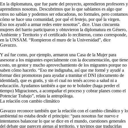
En la diplomatura, que fue parte del proyecto, aprendieron profesores y
aprendimos nosotras. Descubrimos que lo que sabíamos es algo que
otros no sabían y podemos ser educadoras, no formales, pero contamos
cómo se hace una comunidad, por qué el festejo, por qué la virgen.
Eso nos ayudó a armar redes entre nosotras”, dice. Unas cincuenta
mujeres del barrio participaron y obtuvieron la diplomatura en Género,
Ambiente y Territorio y el certificado lo recibieron, como corresponde,
en la UNSAM. “Rompieron el muro de la Universidad”, dice
Gavazzo.
Y así fue como, por ejemplo, armaron una Casa de la Mujer para
asesorar a los migrantes especialmente con la documentación, que tiene
costo, un gestor y mucho aprovechamiento de los migrantes porque no
saben cómo hacerlo. “Eso me indignaba, así que me formé y ayudé a
formar diez promotoras para ayudar a tramitar el DNI (documento de
identidad), que es gratis, y sin el cual no tenés acceso a salud ni a
educación. Ayudamos también a que no te boludee (haga perder el
tiempo) Migraciones, a acompañar el proceso y cobrar planes como el
Potenciar Trabajo”, relata la antropóloga.
La relación con cambio climático
Gavazzo reconoce también que la relación con el cambio climático y lo
ambiental no estaba desde el principio: “para nosotras fue nuevo e
intentamos balancear lo que se dice en el mundo, cuestiones generales
del debate que parecen ajenas al territorio, y tuvimos que traducirlas