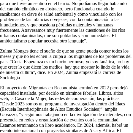
para que tuvieran sentido en el barrio. No podíamos llegar hablando
del cambio climático en abstracto, pero funcionaba cuando lo
sacábamos en clave de salud ambiental y cómo vincularlo con los
problemas de las infancias o vejeces, con la contaminación o las
inundaciones, y que ocasiona pérdidas materiales y humanas
frecuentes. Atravesamos muy fuertemente las cuestiones de los ríos
urbanos contaminados, que son poblados y son humedales. El
ambientalismo popular necesita otro lenguaje”.
Zulma Monges tiene el sueño de que su gente pueda comer todos los
meses y que no les echen la culpa a los migrantes de los problemas del
país. “Costa Esperanza es un barrio hermoso, yo soy fanática, no hay
que creer lo que dicen los medios, hay que mostrar lo lindo de la vida,
de nuestra cultura”, dice. En 2024, Zulma empezará la carrera de
Sociología.
El proyecto de Migrantas en Reconquista terminó en 2022 pero dejó
capacidad instalada, por decirlo en términos fabriles. Libros, sitios
web, la Casa de la Mujer, las redes de cooperación, las prácticas.
"Desde 2023 somos un programa de investigación dentro del Idaes
(Escuela Interdisciplinaria de Altos Estudios Sociales)”, amplía
Gavazzo, "y seguimos trabajando en la divulgación de materiales, con
presencia en redes y organización de eventos con la comunidad.
Estamos terminando un libro académico. En 2024, además, habrá un
evento internacional con proyectos similares de Asia y África. El