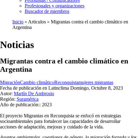
Periodistas / Comunicadores
Profesionales y organizaciones
Buscador de miembros
Inicio
Articulos
Migrantas contra el cambio climático en
Argentina
Ruta
de
Noticias
navegación
Migrantas contra el cambio climático en
Argentina
Migración
Cambio climático
Reconquista
mujeres migrantas
Fecha de publicación en Latinclima
Domingo, Octubre 8, 2023
Autor:
Martín De Ambrosio
Región:
Suramérica
Año de publicación::
2023
El proyecto Migrantas en Reconquista se enfocó en estrategias
socioambientales para fortalecer las capacidades de desarrollar
acciones de adaptación, mejoras y cuidado de la vida.
Asuntos ambientales, cuestiones de género, la migración forzada y los