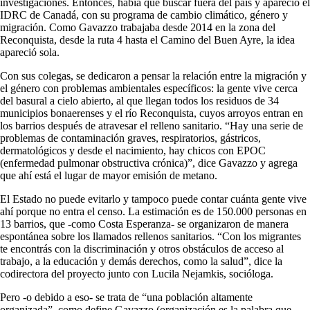
investigaciones. Entonces, había que buscar fuera del país y apareció el
IDRC de Canadá, con su programa de cambio climático, género y
migración. Como Gavazzo trabajaba desde 2014 en la zona del
Reconquista, desde la ruta 4 hasta el Camino del Buen Ayre, la idea
apareció sola.
Con sus colegas, se dedicaron a pensar la relación entre la migración y
el género con problemas ambientales específicos: la gente vive cerca
del basural a cielo abierto, al que llegan todos los residuos de 34
municipios bonaerenses y el río Reconquista, cuyos arroyos entran en
los barrios después de atravesar el relleno sanitario. “Hay una serie de
problemas de contaminación graves, respiratorios, gástricos,
dermatológicos y desde el nacimiento, hay chicos con EPOC
(enfermedad pulmonar obstructiva crónica)”, dice Gavazzo y agrega
que ahí está el lugar de mayor emisión de metano.
El Estado no puede evitarlo y tampoco puede contar cuánta gente vive
ahí porque no entra el censo. La estimación es de 150.000 personas en
13 barrios, que -como Costa Esperanza- se organizaron de manera
espontánea sobre los llamados rellenos sanitarios. “Con los migrantes
te encontrás con la discriminación y otros obstáculos de acceso al
trabajo, a la educación y demás derechos, como la salud”, dice la
codirectora del proyecto junto con Lucila Nejamkis, socióloga.
Pero -o debido a eso- se trata de “una población altamente
organizada”, como define Gavazzo (organización es la palabra que