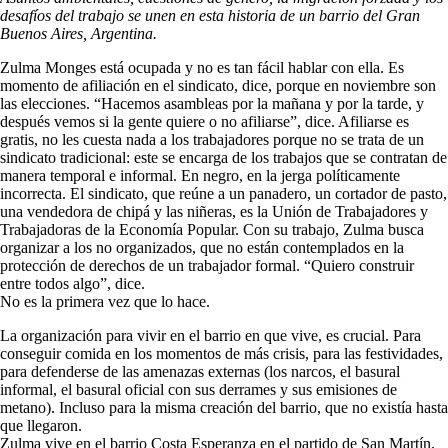
desafíos del trabajo se unen en esta historia de un barrio del Gran
Buenos Aires, Argentina.
Zulma Monges está ocupada y no es tan fácil hablar con ella. Es
momento de afiliación en el sindicato, dice, porque en noviembre son
las elecciones. “Hacemos asambleas por la mañana y por la tarde, y
después vemos si la gente quiere o no afiliarse”, dice. Afiliarse es
gratis, no les cuesta nada a los trabajadores porque no se trata de un
sindicato tradicional: este se encarga de los trabajos que se contratan de
manera temporal e informal. En negro, en la jerga políticamente
incorrecta. El sindicato, que reúne a un panadero, un cortador de pasto,
una vendedora de chipá y las niñeras, es la Unión de Trabajadores y
Trabajadoras de la Economía Popular. Con su trabajo, Zulma busca
organizar a los no organizados, que no están contemplados en la
protección de derechos de un trabajador formal. “Quiero construir
entre todos algo”, dice.
No es la primera vez que lo hace.
La organización para vivir en el barrio en que vive, es crucial. Para
conseguir comida en los momentos de más crisis, para las festividades,
para defenderse de las amenazas externas (los narcos, el basural
informal, el basural oficial con sus derrames y sus emisiones de
metano). Incluso para la misma creación del barrio, que no existía hasta
que llegaron.
Zulma vive en el barrio Costa Esperanza en el partido de San Martín,