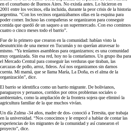
en el conurbano de Buenos Aires. No existía antes. Lo hicieron en
2001 entre los vecinos, ella incluida, durante la peor crisis de la historia
argentina. “Con los vecinos organizábamos ollas en la esquina para
poder comer. Incluso las compañeras se organizaron para conseguir
comida que quedó de un saqueo a un supermercado. Con eso comimos
cuatro o cinco meses todo el barrio”.
Fue de lo primero que crearon en la comunidad: habían visto la
desnutrición de una menor en Tucumán y no querían atravesar lo
mismo. “Ya teníamos asambleas para organizarnos; es una comunidad
muy organizada. Sin esa red, hoy no la contaríamos. Un grupo iba para
el Mercado Central para conseguir las verduras que tiraban, las
carcazas de pollo, arroz, fideos. Así nos organizamos sin darnos
cuenta. Mi mamá, que se llama María, La Doña, es el alma de la
organización”, dice.
El barrio se identifica como un barrio migrante. De bolivianos,
paraguayos y peruanos, corridos por otros problemas sociales o
ambientales, como la ampliación de la frontera sojera que eliminó la
agricultura familiar de la que muchos vivían.
Un día Zulma -34 años, madre de dos- conoció a Teresita, que trabaja
en la universidad. “Nos conocimos y le empecé a hablar de contar las
experiencias de los migrantes de la comunidad y así cranearon el
proyecto”, dice.