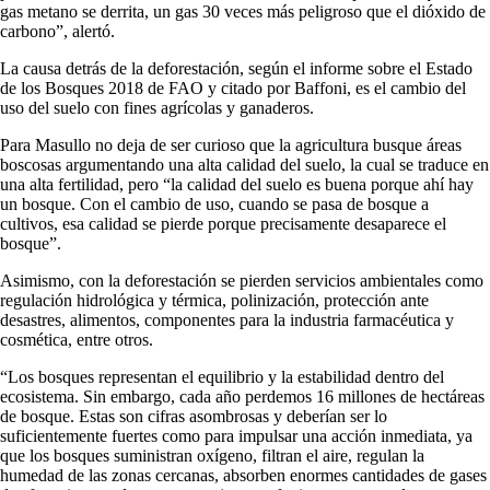
gas metano se derrita, un gas 30 veces más peligroso que el dióxido de
carbono”, alertó.
La causa detrás de la deforestación, según el informe sobre el Estado
de los Bosques 2018 de FAO y citado por Baffoni, es el cambio del
uso del suelo con fines agrícolas y ganaderos.
Para Masullo no deja de ser curioso que la agricultura busque áreas
boscosas argumentando una alta calidad del suelo, la cual se traduce en
una alta fertilidad, pero “la calidad del suelo es buena porque ahí hay
un bosque. Con el cambio de uso, cuando se pasa de bosque a
cultivos, esa calidad se pierde porque precisamente desaparece el
bosque”.
Asimismo, con la deforestación se pierden servicios ambientales como
regulación hidrológica y térmica, polinización, protección ante
desastres, alimentos, componentes para la industria farmacéutica y
cosmética, entre otros.
“Los bosques representan el equilibrio y la estabilidad dentro del
ecosistema. Sin embargo, cada año perdemos 16 millones de hectáreas
de bosque. Estas son cifras asombrosas y deberían ser lo
suficientemente fuertes como para impulsar una acción inmediata, ya
que los bosques suministran oxígeno, filtran el aire, regulan la
humedad de las zonas cercanas, absorben enormes cantidades de gases