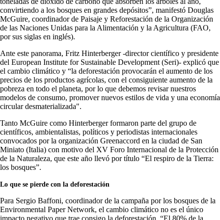
toneladas de dióxido de carbono que absorben los árboles al año,
convirtiendo a los bosques en grandes depósitos”, manifestó Douglas
McGuire, coordinador de Paisaje y Reforestación de la Organización
de las Naciones Unidas para la Alimentación y la Agricultura (FAO,
por sus siglas en inglés).
Ante este panorama, Fritz Hinterberger -director científico y presidente
del European Institute for Sustainable Development (Seri)- explicó que
el cambio climático y “la deforestación provocarán el aumento de los
precios de los productos agrícolas, con el consiguiente aumento de la
pobreza en todo el planeta, por lo que debemos revisar nuestros
modelos de consumo, promover nuevos estilos de vida y una economía
circular desmaterializada".
Tanto McGuire como Hinterberger formaron parte del grupo de
científicos, ambientalistas, políticos y periodistas internacionales
convocados por la organización Greenaccord en la ciudad de San
Miniato (Italia) con motivo del XV Foro Internacional de la Protección
de la Naturaleza, que este año llevó por título “El respiro de la Tierra:
los bosques”.
Lo que se pierde con la deforestación
Para Sergio Baffoni, coordinador de la campaña por los bosques de la
Environmental Paper Network, el cambio climático no es el único
impacto negativo que trae consigo la deforestación. “El 80% de la