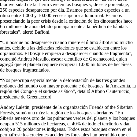
biodiversidad de la Tierra vive en los bosques y, de este porcentaje,
250 especies desaparecen por día. Estamos perdiendo especies a un
ritmo entre 1.000 y 10.000 veces superior a lo normal. Estamos
presenciando la peor crisis desde la extinción de los dinosaurios hace
65 millones de años debido principalmente a la pérdida de hábitats
forestales”, alertó Baffoni.
“Un bosque no desaparece cuando muere el último árbol sino mucho
antes, debido a las delicadas relaciones que se establecen entre los
organismos. El bosque empieza a desaparecer cuando se fragmenta”,
comentó Andrea Masullo, asesor científico de Greenaccord, quien
agregó que el planeta requiere recuperar 1.000 millones de hectáreas
de bosques fragmentados.
“Nos preocupa especialmente la deforestación de las tres grandes
regiones del mundo con mayor porcentaje de bosques: la Amazonía, la
región del Congo y el sudeste asiático”, detalló Alfono Cauteruccio,
presidente de Greenaccord.
Andrey Laletin, presidente de la organización Friends of the Siberian
Forests, sumó una más: la región de los bosques siberianos. “En
Siberia tenemos otro de los pulmones verdes del planeta y los bosques
ocupan 515 millones de hectáreas, el 40% de todo el territorio y dan
cobijo a 20 poblaciones indígenas. Todos estos bosques crecen en el
permafrost: los crecientes accidentes forestales han permitido que el