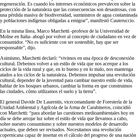
regeneración. Es cuando los intereses económicos prevalecen sobre la
protección de la naturaleza que las consecuencias son desastrosas, con
una pérdida masiva de biodiversidad, suministros de agua contaminada
y poblaciones indígenas obligadas a emigrar”, manifestó Cauteruccio.
En la misma línea, Marco Marchetti -profesor de la Universidad de
Molise en Italia- abogó por volver al concepto de ciudadano en vez de
consumidor. “No es suficiente con ser sostenible, hay que ser
responsable”, dijo.
Asimismo, Marchetti declaró: “vivimos en una época de desconexión
cultural. Debemos volver a un estilo de vida que nos acerque a los
ciclos de la vida rural y que, en lo bueno y en lo malo, nos mantenga
atados a los ciclos de la naturaleza. Debemos impulsar una revolución
cultural, depender de la juventud para cambiar nuestro estilo de vida,
hablar de los bosques urbanos, cambiar la forma en que construimos
las ciudades, cómo utilizamos el suelo y la tierra”.
El general Davide De Laurentis, vicecomandante de Forestería de la
Unidad Ambiental y Agrícola de la Arma de Carabineros, coincidió
con Marchetti: “para abordar las cuestiones medioambientales hoy en
día se debe arrojar luz sobre el estilo de vida que llevamos a cabo,
sobre nuestro consumismo y sobre nuestros modelos de desarrollo
actuales, que deben ser revisados. Necesitamos una revolución
copernicana capaz de insertar en el cálculo del progreso de una nación