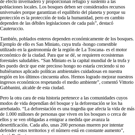
de efecto invernadero y proporcionan refugio y sustento a las
poblaciones locales. Los bosques deben ser considerados recursos
universales porque garantizan el equilibrio del planeta y porque su
protección es la protección de toda la humanidad, pero en cambio
dependen de las débiles legislaciones de cada país”, destacó
Cauteruccio.
También, poblados enteros dependen económicamente de los bosques.
Ejemplo de ello es San Miniato, cuya trufa -hongo comestible
utilizado en la gastronomía de la región de La Toscana- es el motor
económico de la ciudad. Para que se dé, se requieren ecosistemas
forestales saludables. “San Miniato es la capital mundial de la trufa y
les puedo decir que este precioso hongo no estaría creciendo si no
hubiéramos aplicado políticas ambientales cuidadosas en nuestra
región en los últimos cincuenta años. Hemos logrado mejorar nuestros
ingresos económicos respetando el medio ambiente”, comentó Vittorio
Gabbanini, alcalde de esta ciudad.
Pero la otra cara de esta historia pertenece a las comunidades cuyos
modos de vida dependían del bosque y la deforestación se los ha
arrebatado. “La deforestación es una tragedia que afecta la vida de más
de 1.000 millones de personas que viven en los bosques o cerca de
ellos y se ven obligadas a emigrar a medida que avanza la
desertificación. Cada año, unas 200 personas mueren por intentar
defender estos territorios y el número está en constante aumento”,