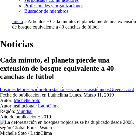
Periodistas / Comunicadores
Profesionales y organizaciones
Buscador de miembros
Inicio
Articulos
Cada minuto, el planeta pierde una extensión
de bosque equivalente a 40 canchas de fútbol
Ruta
de
Noticias
navegación
Cada minuto, el planeta pierde una
extensión de bosque equivalente a 40
canchas de fútbol
bosques
deforestación
reforestación
servicios ecosistémicos
Greenaccord
Fecha de publicación en Latinclima
Lunes, Marzo 11, 2019
Autor:
Michelle Soto
Autor institucional:
LatinClima
Región:
Mundial
Año de publicación::
2019
Michelle Soto / LatinClima