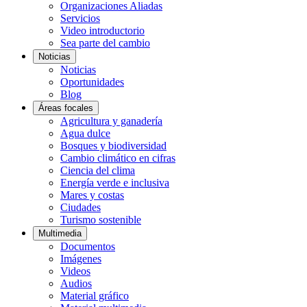
Organizaciones Aliadas
Servicios
Video introductorio
Sea parte del cambio
Noticias
Noticias
Oportunidades
Blog
Áreas focales
Agricultura y ganadería
Agua dulce
Bosques y biodiversidad
Cambio climático en cifras
Ciencia del clima
Energía verde e inclusiva
Mares y costas
Ciudades
Turismo sostenible
Multimedia
Documentos
Imágenes
Videos
Audios
Material gráfico