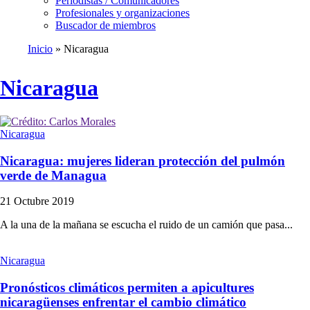
Periodistas / Comunicadores
Profesionales y organizaciones
Buscador de miembros
Inicio
Nicaragua
Ruta
de
Nicaragua
navegación
Nicaragua
Nicaragua: mujeres lideran protección del pulmón
verde de Managua
21 Octubre 2019
A la una de la mañana se escucha el ruido de un camión que pasa...
Nicaragua
Pronósticos climáticos permiten a apicultures
nicaragüenses enfrentar el cambio climático