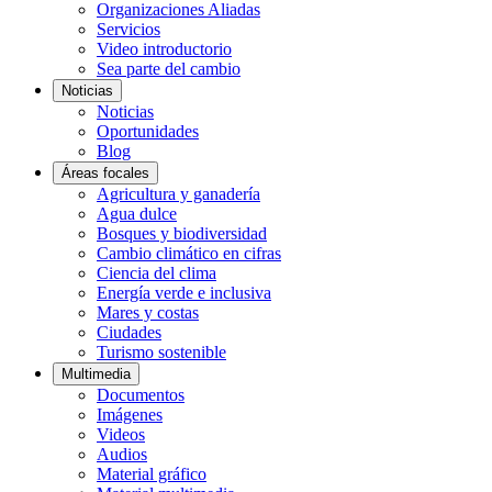
Organizaciones Aliadas
Servicios
Video introductorio
Sea parte del cambio
Noticias
Noticias
Oportunidades
Blog
Áreas focales
Agricultura y ganadería
Agua dulce
Bosques y biodiversidad
Cambio climático en cifras
Ciencia del clima
Energía verde e inclusiva
Mares y costas
Ciudades
Turismo sostenible
Multimedia
Documentos
Imágenes
Videos
Audios
Material gráfico