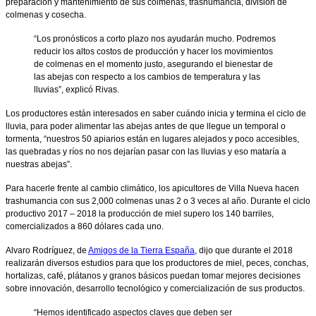
preparación y mantenimiento de sus colmenas, trashumancia, división de
colmenas y cosecha.
“Los pronósticos a corto plazo nos ayudarán mucho. Podremos
reducir los altos costos de producción y hacer los movimientos
de colmenas en el momento justo, asegurando el bienestar de
las abejas con respecto a los cambios de temperatura y las
lluvias”, explicó Rivas.
Los productores están interesados en saber cuándo inicia y termina el ciclo de
lluvia, para poder alimentar las abejas antes de que llegue un temporal o
tormenta, “nuestros 50 apiarios están en lugares alejados y poco accesibles,
las quebradas y ríos no nos dejarían pasar con las lluvias y eso mataría a
nuestras abejas”.
Para hacerle frente al cambio climático, los apicultores de Villa Nueva hacen
trashumancia con sus 2,000 colmenas unas 2 o 3 veces al año. Durante el ciclo
productivo 2017 – 2018 la producción de miel supero los 140 barriles,
comercializados a 860 dólares cada uno.
Alvaro Rodríguez, de
Amigos de la Tierra España
, dijo que durante el 2018
realizarán diversos estudios para que los productores de miel, peces, conchas,
hortalizas, café, plátanos y granos básicos puedan tomar mejores decisiones
sobre innovación, desarrollo tecnológico y comercialización de sus productos.
“Hemos identificado aspectos claves que deben ser