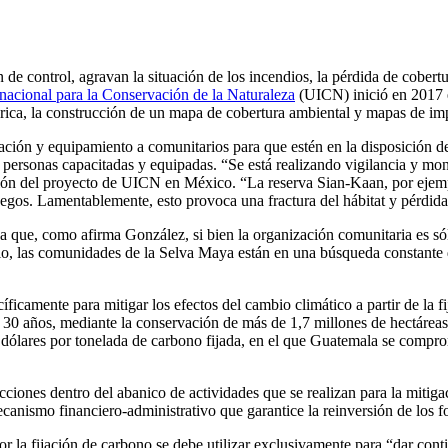
en de control, agravan la situación de los incendios, la pérdida de cober
nacional para la Conservación de la Naturaleza
(UICN) inició en 2017 
rica, la construcción de un mapa de cobertura ambiental y mapas de im
ación y equipamiento a comunitarios para que estén en la disposición de c
rsonas capacitadas y equipadas. “Se está realizando vigilancia y monito
ión del proyecto de UICN en México. “La reserva Sian-Kaan, por ejem
fuegos. Lamentablemente, esto provoca una fractura del hábitat y pérdid
 que, como afirma González, si bien la organización comunitaria es sóli
llo, las comunidades de la Selva Maya están en una búsqueda constante
íficamente para mitigar los efectos del cambio climático a partir de la f
30 años, mediante la conservación de más de 1,7 millones de hectáreas 
ólares por tonelada de carbono fijada, en el que Guatemala se comprom
acciones dentro del abanico de actividades que se realizan para la mitig
nismo financiero-administrativo que garantice la reinversión de los f
 por la fijación de carbono se debe utilizar exclusivamente para “dar co