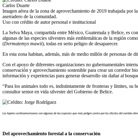
Carlos Duarte
Imagen aérea de la zona de aprovechamiento de 2019 trabajada por la 
aserradero de la comunidad.
Uso con crédito de autor personal e institucional
La Selva Maya, compartida entre México, Guatemala y Belice, es con
algunas de las especies silvestres más emblemáticas de la región como 
(
Dermatemys mawii
), todas en serio peligro de desaparecer.
En esta zona habitan, además, más de medio millón de personas de dife
Con el apoyo de diferentes organizaciones no gubernamentales internaci
conservación y aprovechamiento sostenible para crear un corredor biol
información y experiencias para generar desarrollo sin dañar al bosque
“Para los animales todo es, indistintamente de fronteras y límites, su 
consultor senior en vida silvestre del Gobierno de Belice.
Los tapires centroamericanos son algunas de las especies que más peligro corren por los efectos del cambio cli
Del aprovechamiento forestal a la conservación