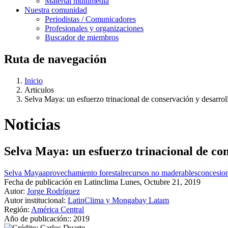
Material multimedia
Nuestra comunidad
Periodistas / Comunicadores
Profesionales y organizaciones
Buscador de miembros
Ruta de navegación
Inicio
Articulos
Selva Maya: un esfuerzo trinacional de conservación y desarroll
Noticias
Selva Maya: un esfuerzo trinacional de con
Selva Maya
aprovechamiento forestal
recursos no maderables
concesion
Fecha de publicación en Latinclima
Lunes, Octubre 21, 2019
Autor:
Jorge Rodríguez
Autor institucional:
LatinClima y Mongabay Latam
Región:
América Central
Año de publicación::
2019