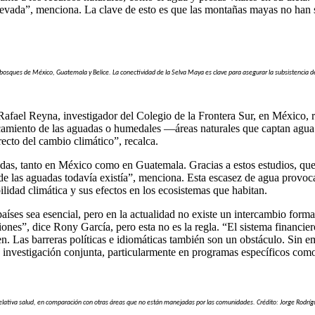
vada”, menciona. La clave de esto es que las montañas mayas no han suf
bosques de México, Guatemala y Belice. La conectividad de la Selva Maya es clave para asegurar la subsistencia d
fael Reyna, investigador del Colegio de la Frontera Sur, en México, r
camiento de las aguadas o humedales —áreas naturales que captan agua d
recto del cambio climático”, recalca.
adas, tanto en México como en Guatemala. Gracias a estos estudios, q
 las aguadas todavía existía”, menciona. Esta escasez de agua provoc
bilidad climática y sus efectos en los ecosistemas que habitan.
países sea esencial, pero en la actualidad no existe un intercambio form
nes”, dice Rony García, pero esta no es la regla. “El sistema financiero
 Las barreras políticas e idiomáticas también son un obstáculo. Sin emb
 investigación conjunta, particularmente en programas específicos como
relativa salud, en comparación con otras áreas que no están manejadas por las comunidades. Crédito: Jorge Rodríg