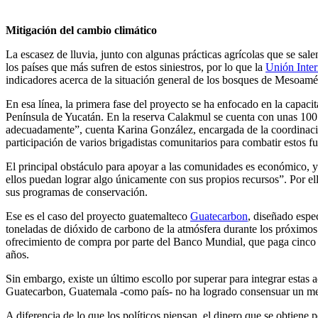
Mitigación del cambio climático
La escasez de lluvia, junto con algunas prácticas agrícolas que se sal
los países que más sufren de estos siniestros, por lo que la
Unión Inter
indicadores acerca de la situación general de los bosques de Mesoamé
En esa línea, la primera fase del proyecto se ha enfocado en la capacit
Península de Yucatán. En la reserva Calakmul se cuenta con unas 100 pe
adecuadamente”, cuenta Karina González, encargada de la coordinac
participación de varios brigadistas comunitarios para combatir estos 
El principal obstáculo para apoyar a las comunidades es económico, ya
ellos puedan lograr algo únicamente con sus propios recursos”. Por e
sus programas de conservación.
Ese es el caso del proyecto guatemalteco
Guatecarbon
, diseñado espec
toneladas de dióxido de carbono de la atmósfera durante los próximos 
ofrecimiento de compra por parte del Banco Mundial, que paga cinco d
años.
Sin embargo, existe un último escollo por superar para integrar estas 
Guatecarbon, Guatemala -como país- no ha logrado consensuar un meca
A diferencia de lo que los políticos piensan, el dinero que se obtiene