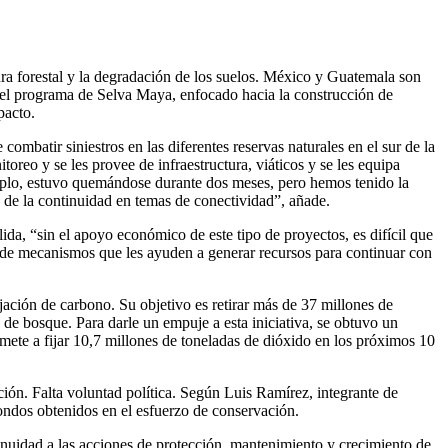
tura forestal y la degradación de los suelos. México y Guatemala son
el programa de Selva Maya, enfocado hacia la construcción de
pacto.
ombatir siniestros en las diferentes reservas naturales en el sur de la
reo y se les provee de infraestructura, viáticos y se les equipa
plo, estuvo quemándose durante dos meses, pero hemos tenido la
a de la continuidad en temas de conectividad”, añade.
da, “sin el apoyo económico de este tipo de proyectos, es difícil que
 de mecanismos que les ayuden a generar recursos para continuar con
ijación de carbono. Su objetivo es retirar más de 37 millones de
de bosque. Para darle un empuje a esta iniciativa, se obtuvo un
ete a fijar 10,7 millones de toneladas de dióxido en los próximos 10
ación. Falta voluntad política. Según Luis Ramírez, integrante de
ondos obtenidos en el esfuerzo de conservación.
ntinuidad a las acciones de protección, mantenimiento y crecimiento de