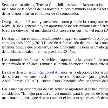
Sentada en su oficina, Teresita Chinchilla, asesora de la Asociación 
mediados de la década de los noventa. “Todo el mundo nos decía ‘el 
de las diapositivas en el monitor de su computador.
Otorgadas por el Estado guatemalteco como parte de los compromisos a
Maya (RBM), generan hoy un aproximado de seis millones de dólares a
(
Cedrela odorata
), el manchiche (
Lonchocarpus castilloi
), el pucté (
B
De acuerdo con el estudio
Sosteniendo el aprovechamiento de Rainfor
entre los años 2000 y 2013 la tasa de deforestación dentro de las con
tenemos bosque que proteger”, añade Chinchilla. Se tiene estimado q
de toneladas anuales— en los próximos 30 años.
Las comunidades forestales también le apuestan a la extracción de otro
de un millón de dólares. También se intenta potenciar una incipiente 
La clave de esto, según
Rainforest Alliance
, es la elección de los ár
de esa marca, les llamamos de futura cosecha. Estos se dejan en pie, 
Anual Forestal (POAF)”, cuenta Ariel Chinchilla, técnico forestal de
Las ganancias económicas de esta actividad agroforestal se han tradu
considerado “la mejor práctica a nivel mundial para la gestión de bos
mencionar algunas, que desean conocer el impacto que estas prácticas t