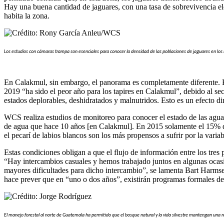
Hay una buena cantidad de jaguares, con una tasa de sobrevivencia ele
habita la zona.
Los estudios con cámaras trampa son esenciales para conocer la densidad de las poblaciones de jaguares en los 
En Calakmul, sin embargo, el panorama es completamente diferente. Ra
2019 “ha sido el peor año para los tapires en Calakmul”, debido al se
estados deplorables, deshidratados y malnutridos. Esto es un efecto di
WCS realiza estudios de monitoreo para conocer el estado de las agu
de agua que hace 10 años [en Calakmul]. En 2015 solamente el 15% de
el pecarí de labios blancos son los más propensos a sufrir por la varia
Estas condiciones obligan a que el flujo de información entre los tres 
“Hay intercambios casuales y hemos trabajado juntos en algunas ocasio
mayores dificultades para dicho intercambio”, se lamenta Bart Harmsen.
hace prever que en “uno o dos años”, existirán programas formales de
El manejo forestal al norte de Guatemala ha permitido que el bosque natural y la vida silvestre mantengan una 