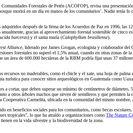
de Comunidades Forestales de Petén (ACOFOP), revisa una presentación en
bosque morirá en un día en manos de los comunitarios’. Nadie tenía fe 
dquiridos después de la firma de los Acuerdos de Paz en 1996, las 12 c
nualmente, gracias al aprovechamiento forestal sostenible de cinco es
ucida burceras
) y el santa maría (
Calophyllum brasiliense
).
est Alliance
, liderado por James Grogan, ecologista y colaborador de
cesiones forestales no superó el 1,5% anual, cuando en otras zonas de 
ue un área de 600.000 hectáreas de la RBM podría fijar unas 37 millo
s recursos no maderables, como el chicle y el xate, una hoja de palma qu
ruta turística para conocer sitios arqueológicos en Guatemala como Uax
boles a cortar, que deben superar un mínimo de centímetros de diámetro, 
junto a otros árboles machos que sirven de semilleros y que permiten l
 la Cooperativa Carmelita, ubicada en la comunidad del mismo nombre, 
cido en beneficios sociales para los comunitarios, como becas escolares
ques tropicales”, lo que ha atraído a organizaciones como
The Nature C
ienen en la vida silvestre y la biodiversidad de la zona.