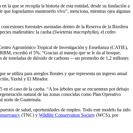
 la que se recopila la historia de esta entidad, desde su fundación a
de que lograríamos mantenerlo vivo”, menciona, mientras ojea algunas
oncesiones forestales asentadas dentro de la Reserva de la Biosfera
pecies maderables: la caoba (
Swietenia macrophylla
), el cedro
l Centro Agronómico Tropical de Investigación y Enseñanza (CATIE),
la RBM, excedió el 5%. “Gracias al manejo que se le da al bosque,
nes de toneladas de dióxido de carbono —un promedio de 1,2 millones
e se utiliza para arreglos florales y que representa un ingreso anual
actún, Yaxhá y El Mirador.
55 en el caso de la caoba. “A los árboles que se encuentran por debajo
a regeneración natural de las zonas conocidas como Plan Operativo
al norte de Guatemala.
, puestos de salud, oportunidades de empleo. Todo este modelo ha sido
onservancy
(TNC) y
Wildlife Conservation Society
(WCS), por