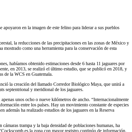
 apoyaron en la imagen de este felino para liderar a sus pueblos
orestal, la reducciones de las precipitaciones en las zonas de México y
 ha mostrado como una herramienta para la conservación de esta
nes, habíamos obtenido estimaciones desde 6 hasta 11 jaguares por
nte, en 2013, se realizó el último estudio, que se publicó en 2018, y
gicas de la WCS en Guatemala.
nunció la creación del llamado Corredor Biológico Maya, que unirá a
ats septentrional y meridional de los jaguares.
sta apenas unos ocho o nueve kilómetros de ancho. “Internacionalmente
información entre los países. Hay un movimiento constante de especies
ien además ha realizado estudios de los jaguares en la Reserva
n cámaras trampa y la baja densidad de poblaciones humanas, ha
ta. “Cockscomb es la zona con mayor registro continúo de información.